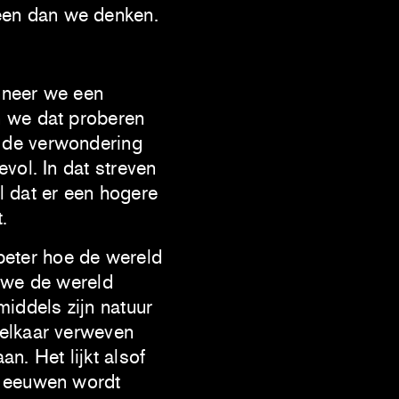
een dan we denken.
nneer we een
n we dat proberen
 de verwondering
vol. In dat streven
l dat er een hogere
.
eter hoe de wereld
n we de wereld
middels zijn natuur
 elkaar verweven
n. Het lijkt alsof
r eeuwen wordt