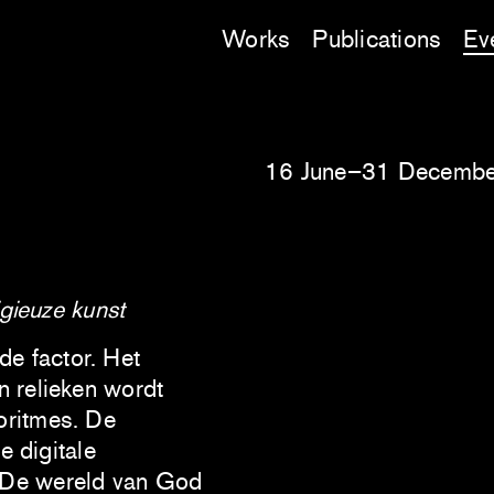
Works
Publications
Ev
16 June–31 Decembe
igieuze kunst
de factor. Het
n relieken wordt
oritmes. De
e digitale
 De wereld van God